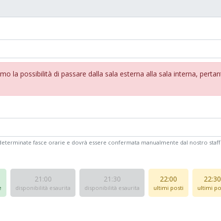
la possibilità di passare dalla sala esterna alla sala interna, perta
n determinate fasce orarie e dovrà essere confermata manualmente dal nostro staff
21:00
21:30
22:00
22:30
e
disponibilità esaurita
disponibilità esaurita
ultimi posti
ultimi po