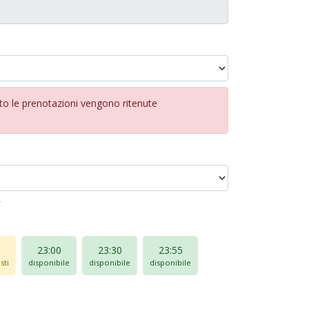
nto le prenotazioni vengono ritenute
.
23:00
23:30
23:55
sti
disponibile
disponibile
disponibile